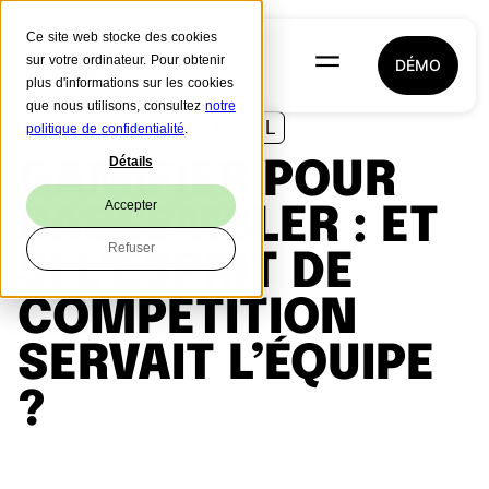
Ce site web stocke des cookies
sur votre ordinateur. Pour obtenir
DÉMO
plus d'informations sur les cookies
que nous utilisons, consultez
notre
QUALITÉ DE VIE AU TRAVAIL
politique de confidentialité
.
Détails
GAMIFIER POUR
Accepter
RASSEMBLER : ET
Refuser
SI L’ESPRIT DE
COMPÉTITION
SERVAIT L’ÉQUIPE
?