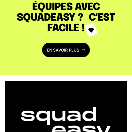
ÉQUIPES AVEC
SQUADEASY ? C'EST
FACILE !
EN SAVOIR PLUS