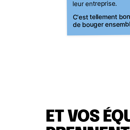
leur entreprise.
C'est tellement bo
de bouger ensembl
ET VOS ÉQ