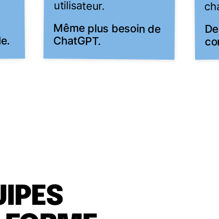
utilisateur.
cha
Même plus besoin de
n
De
ChatGPT.
e.
co
UIPES