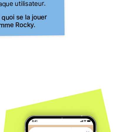
que utilisateur.
 quoi se la jouer
mme Rocky.