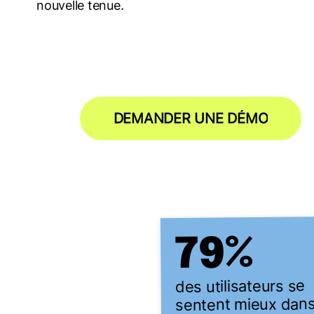
nouvelle tenue.
DEMANDER UNE DÉMO
%
79
des utilisateurs se
sentent mieux dan