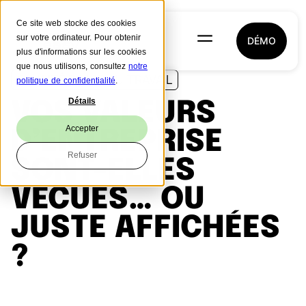
Ce site web stocke des cookies
sur votre ordinateur. Pour obtenir
DÉMO
plus d'informations sur les cookies
que nous utilisons, consultez
notre
QUALITÉ DE VIE AU TRAVAIL
politique de confidentialité
.
Détails
VOS VALEURS
Accepter
D’ENTREPRISE
Refuser
SONT-ELLES
VÉCUES… OU
JUSTE AFFICHÉES
?