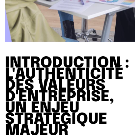
INTRODUCTION :
L'AUTHENTICITÉ
DES VALEURS
D'ENTREPRISE,
UN ENJEU
STRATÉGIQUE
MAJEUR